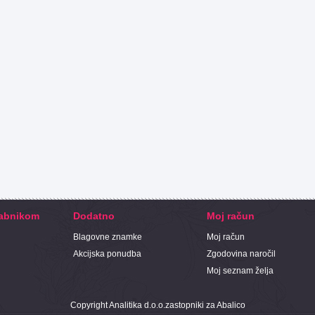
abnikom
Dodatno
Moj račun
Blagovne znamke
Moj račun
Akcijska ponudba
Zgodovina naročil
Moj seznam želja
Copyright
Analitika d.o.o.
zastopniki za Abalico