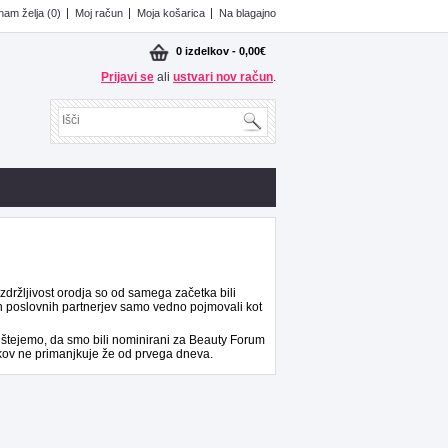
am želja (0)
Moj račun
Moja košarica
Na blagajno
0 izdelkov - 0,00€
Prijavi se
ali
ustvari nov račun
.
zdržljivost orodja so od samega začetka bili
ih poslovnih partnerjev samo vedno pojmovali kot
 štejemo, da smo bili nominirani za Beauty Forum
lkov ne primanjkuje že od prvega dneva.