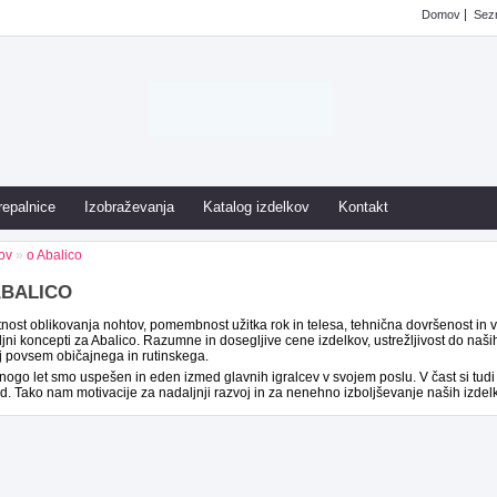
Domov
Sezn
repalnice
Izobraževanja
Katalog izdelkov
Kontakt
ov
»
o Abalico
ABALICO
ost oblikovanja nohtov, pomembnost užitka rok in telesa, tehnična dovršenost in v
jni koncepti za Abalico. Razumne in dosegljive cene izdelkov, ustrežljivost do naš
j povsem običajnega in rutinskega.
ogo let smo uspešen in eden izmed glavnih igralcev v svojem poslu. V čast si tudi
. Tako nam motivacije za nadaljnji razvoj in za nenehno izboljševanje naših izde