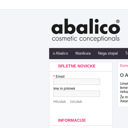
o Abalico
Manikura
Nega stopal
T
SPLETNE NOVICKE
Dom
O 
*
Email
Umetn
temel
Ime in priimek
neka
Že mn
Award
PRIJAVA
ODJAVA
INFORMACIJE